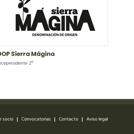
DOP Sierra Mágina
icepresidente 2º
e socio
Convocatorias
Contacto
Aviso legal