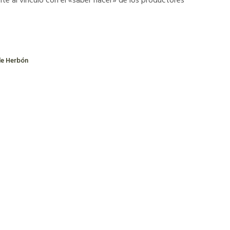
e al vínculo con el «saber hacer» de los productores
de Herbón