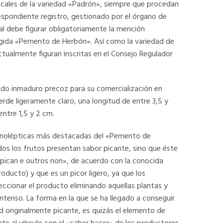
ocales de la variedad «Padrón», siempre que procedan
respondiente registro, gestionado por el órgano de
ial debe figurar obligatoriamente la mención
gida «Pemento de Herbón». Así como la variedad de
ctualmente figuran inscritas en el Consejo Regulador
ado inmaduro precoz para su comercialización en
erde ligeramente claro, una longitud de entre 3,5 y
ntre 1,5 y 2 cm.
ganolépticas más destacadas del «Pemento de
dos los frutos presentan sabor picante, sino que éste
pican e outros non», de acuerdo con la conocida
roducto) y que es un picor ligero, ya que los
ccionar el producto eliminando aquellas plantas y
ntenso. La forma en la que se ha llegado a conseguir
d originalmente picante, es quizás el elemento de