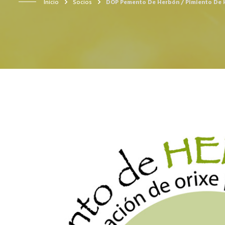
Inicio
Socios
DOP Pemento De Herbón / Pimiento De