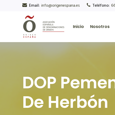
Email:
info@origenespana.es
Teléfono:
6
Inicio
Nosotros
DOP Pement
De Herbón