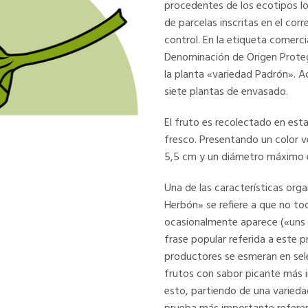
procedentes de los ecotipos l
de parcelas inscritas en el cor
control. En la etiqueta comerc
Denominación de Origen Prote
la planta «variedad Padrón». A
siete plantas de envasado.
El fruto es recolectado en est
fresco. Presentando un color v
5,5 cm y un diámetro máximo e
Una de las características or
Herbón» se refiere a que no to
ocasionalmente aparece («uns 
frase popular referida a este p
productores se esmeran en sele
frutos con sabor picante más i
esto, partiendo de una varieda