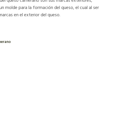
 del queso camerano son sus marcas exteriores,
 un molde para la formación del queso, el cual al ser
arcas en el exterior del queso.
merano