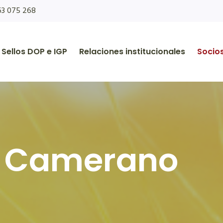
63 075 268
Sellos DOP e IGP
Relaciones institucionales
Socio
 Camerano