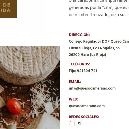
Una característica importante
generadas por la “cilla”, que es
de mimbre trenzado, deja sus m
DIRECCION:
Consejo Regulador DOP Queso Ca
Fuente Ciega, Los Nogales, 55
26200 Haro (La Rioja)
TELÉFONOS:
Fijo: 941 304 721
EMAIL:
info@quesocamerano.com
WEB:
quesocamerano.com
REDES SOCIALES: