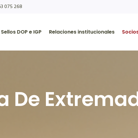
63 075 268
Sellos DOP e IGP
Relaciones institucionales
Socio
a De Extrema